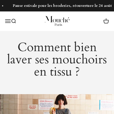
Passer au contenu
Pause estivale pour les broderies, réouverture le 24 août
Mouché Paris
Menu
Recherche
Panie
Comment bien
laver ses mouchoirs
en tissu ?